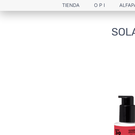
TIENDA
O P I
ALFAP
SOL