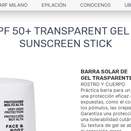
ARF MILANO
EPILACIÓN
CONOCENOS
UB
PF 50+ TRANSPARENT GEL
SUNSCREEN STICK
BARRA SOLAR DE
GEL TRASPARENT
ROSTRO Y CUERPO
Práctica barra para un
una protección eficaz 
expuestas, como el con
los pómulos, las orejas,
Garantiza una protec
una tolerabilidad cutá
Su textura de gel se a