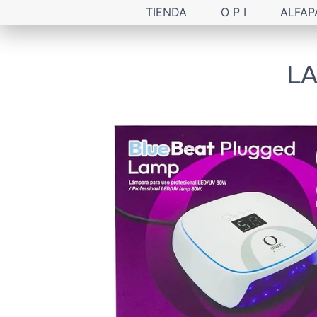
TIENDA
O P I
ALFAP
LA