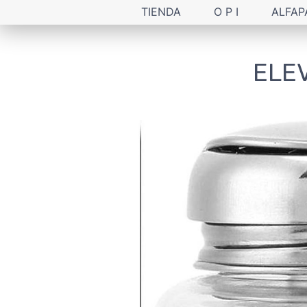
TIENDA
O P I
ALFAP
ELEV