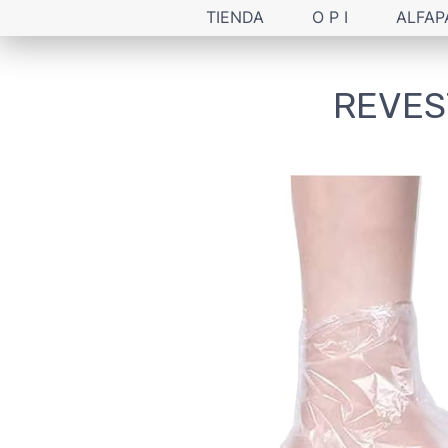
TIENDA
O P I
ALFAP
REVES