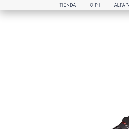
TIENDA
O P I
ALFAP