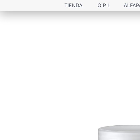
TIENDA
O P I
ALFAP