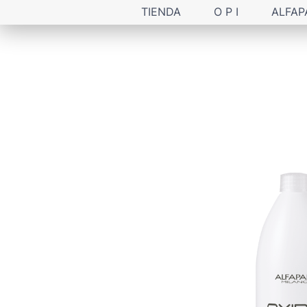
TIENDA
O P I
ALFAP